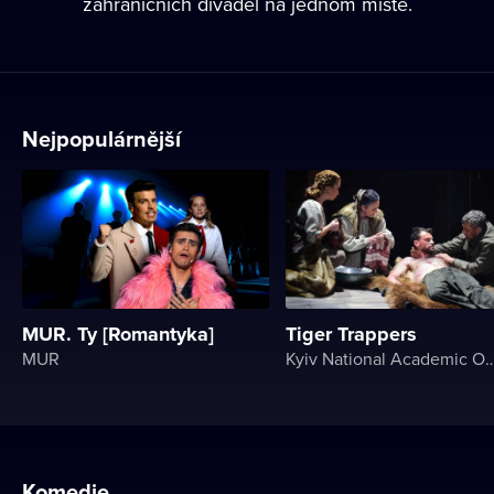
zahraničních divadel na jednom místě.
Nejpopulárnější
MUR. Ty [Romantyka]
Tiger Trappers
MUR
Kyiv National Academic Opere
Komedie