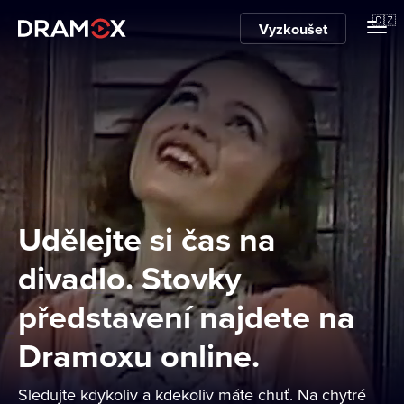
O Dramoxu
🇨🇿
Vyzkoušet
Dárkové poukazy
Registrujte se
Udělejte si čas na
divadlo. Stovky
představení najdete na
Dramoxu online.
Sledujte kdykoliv a kdekoliv máte chuť. Na chytré