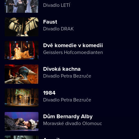
Divadlo LETÍ
Faust
Divadlo DRAK
Dvě komedie v komedii
Geisslers Hofcomoedianten
Divoká kachna
Divadlo Petra Bezruče
1984
Divadlo Petra Bezruče
Dům Bernardy Alby
Moravské divadlo Olomouc