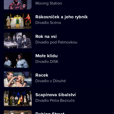
Moving Station
Rákosníček a jeho rybník
Divadlo Scéna
Rok na vsi
Divadlo pod Palmovkou
Moře klidu
Divadlo DISK
Racek
Divadlo v Dlouhé
Scapinova šibalství
Divadlo Petra Bezruče
Dabing Street