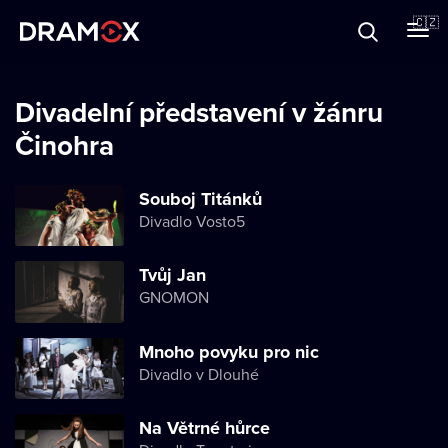
O Dramoxu
🇨🇿
Dárkové poukazy
Divadelní představení v žánru
Činohra
Registrujte se
Souboj Titánků
Divadlo Vosto5
Tvůj Jan
GNOMON
Mnoho povyku pro nic
Divadlo v Dlouhé
Na Větrné hůrce