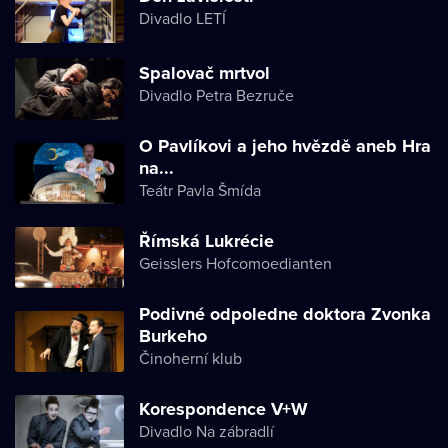
Divadlo LETÍ
Spalovač mrtvol
Divadlo Petra Bezruče
O Pavlíkovi a jeho hvězdě aneb Hra
na...
Teátr Pavla Šmída
Římská Lukrécie
Geisslers Hofcomoedianten
Podivné odpoledne doktora Zvonka
Burkeho
Činoherní klub
Korespondence V+W
Divadlo Na zábradlí