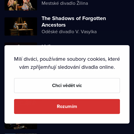
Mestské divadlo Žilina
The Shadows of Forgotten
Ancestors
Oděské divadlo V. Vasylka
Lidi
Akademické divadlo dramatu Lesji Ukrajinky
Milí diváci, používáme soubory cookies, které
vám zpříjemňují sledování divadla online.
My Relatives and Other Scum
Akademické divadlo dramatu Lesji Ukrajinky
Chci vědět víc
Viy. King of the Land
Dakh Theater
Rozumím
Psí bouda
Dakh Theater