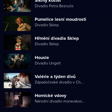
Šikmý kostel
Divadlo Petra Bezruče
Pumelice lesní moudrosti
Divadlo Sklep
Hřmění divadla Sklep
Divadlo Sklep
Housle
Divadlo Ungelt
Valérie a týden divů
Západočeské divadlo v Chebu
Hornické vdovy
Národní divadlo moravskoslezské