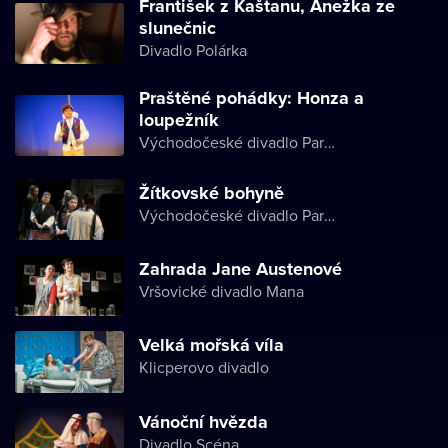
František z Kaštanu, Anežka ze
slunečnic
Divadlo Polárka
Praštěné pohádky: Honza a
loupežník
Východočeské divadlo Pardubice
Žítkovské bohyně
Východočeské divadlo Pardubice
Zahrada Jane Austenové
Vršovické divadlo Mana
Velká mořská víla
Klicperovo divadlo
Vánoční hvězda
Divadlo Scéna