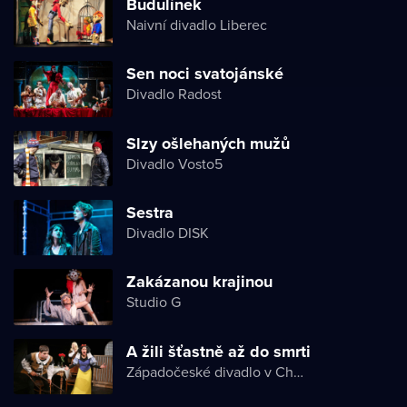
Budulínek
Naivní divadlo Liberec
Sen noci svatojánské
Divadlo Radost
Slzy ošlehaných mužů
Divadlo Vosto5
Sestra
Divadlo DISK
Zakázanou krajinou
Studio G
A žili šťastně až do smrti
Západočeské divadlo v Chebu