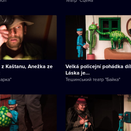
k z Kaštanu, Anežka ze
Velká policejní pohádka díl 
c
Láska je...
ларка"
Тешинський театр "Байка"