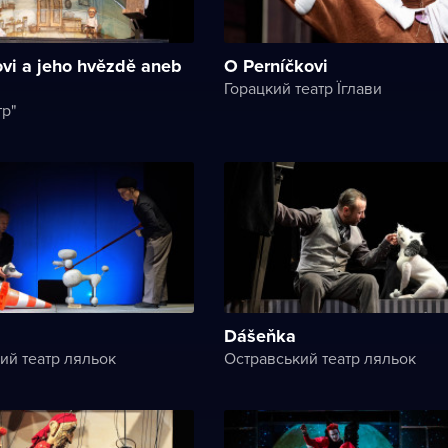
ovi a jeho hvězdě aneb
O Perníčkovi
Горацкий театр Їглави
тр"
Dášeňka
ий театр ляльок
Остравський театр ляльок