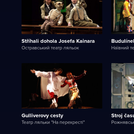
Stříhali dohola Josefa Kainara
Budulíne
Остравський театр ляльок
Наївний те
Gulliverovy cesty
Stroj čas
Театр ляльки "На перехресті"
Рожнявськ