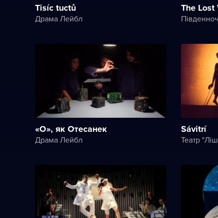
Tisíc tuctů
The Lost
Драма Лейбл
Південноч
«О», як Oтесанек
Sávitrí
Драма Лейбл
Театр "Ліш