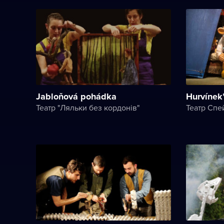
Jabloňová pohádka
Hurvínek
Театр "Ляльки без кордонів"
Театр Спей