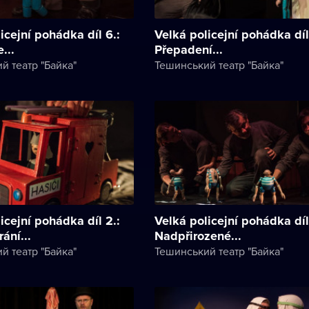
icejní pohádka díl 6.:
Velká policejní pohádka díl
...
Přepadení...
й театр "Байка"
Тешинський театр "Байка"
icejní pohádka díl 2.:
Velká policejní pohádka díl 
ání...
Nadpřirozené...
й театр "Байка"
Тешинський театр "Байка"