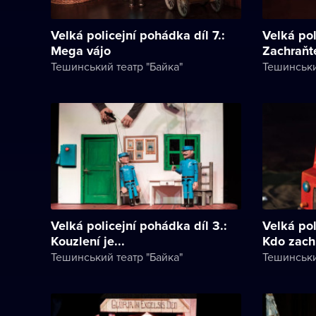
Velká policejní pohádka díl 7.:
Velká pol
Mega vájo
Zachraňte
Тешинський театр "Байка"
Тешинськи
Velká policejní pohádka díl 3.:
Velká pol
Kouzlení je...
Kdo zachr
Тешинський театр "Байка"
Тешинськи