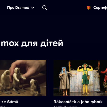
Прo Dramox
Cертиф
amox для дітей
 ze Sámů
Rákosníček a jeho rybník
йбл
Театр "Сцена"