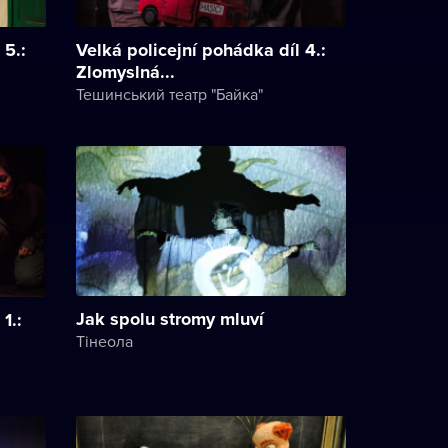
 5.:
Velká policejní pohádka díl 4.:
Zlomyslná...
Тешинський театр "Байка"
Jak spolu stromy mluví
1.:
Тінеола