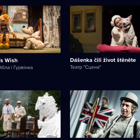
Dášenka čili život štěněte
’s Wish
Театр "Сцена"
бла і Гурвінка