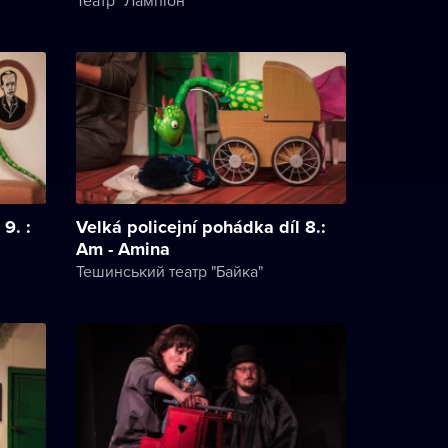
9. :
Velká policejní pohádka díl 8.:
Am - Amina
Тешинський театр "Байка"