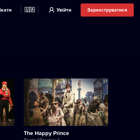
ікати
🇺🇦
Увійти
Зареєструватися
The Happy Prince
Театр "Лампіон"