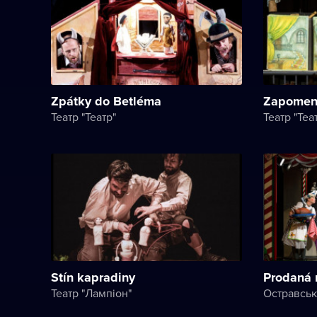
Zpátky do Betléma
Zapomen
Театр "Театр"
Театр "Теа
Stín kapradiny
Prodaná 
Театр "Лампіон"
Остравськ