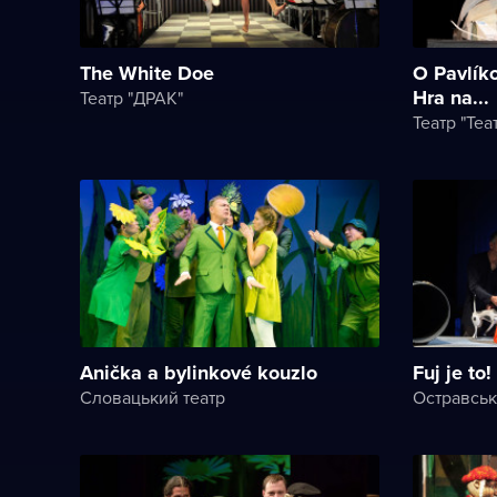
The White Doe
O Pavlík
Hra na...
Театр "ДРАК"
Театр "Теа
Anička a bylinkové kouzlo
Fuj je to!
Словацький театр
Остравськ