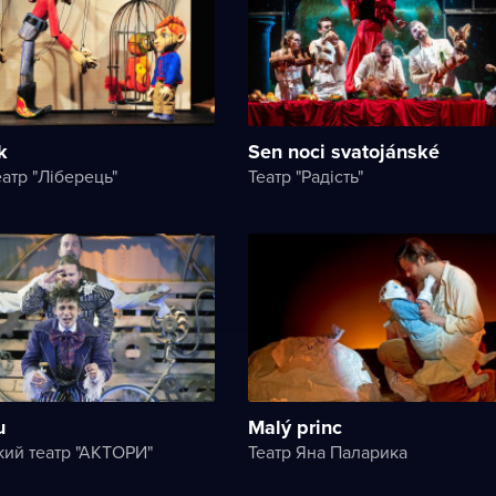
k
Sen noci svatojánské
атр "Ліберець"
Театр "Радість"
u
Malý princ
ий театр "АКТОРИ"
Театр Яна Паларика