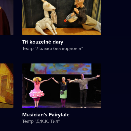
Tři kouzelné dary
Театр "Ляльки без кордонів"
Musician’s Fairytale
Театр "ДЖ.K. Tил"