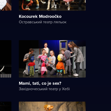
Kocourek Modroočko
Остравський театр ляльок
Mami, tati, co je sex?
Західночеський театр у Хебі