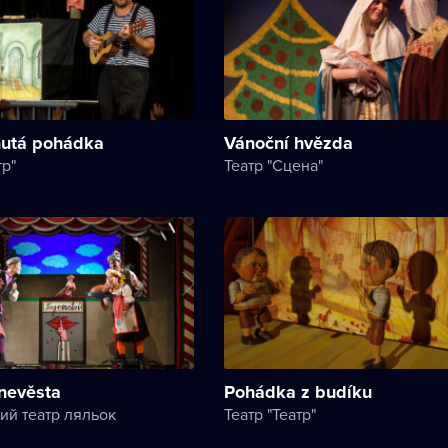
utá pohádka
Vánoční hvězda
тр"
Театр "Сцена"
nevěsta
Pohádka z budíku
ий театр ляльок
Театр "Театр"