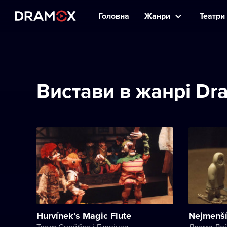
Головна
Жанри
Театри 
Вистави в жанрі Dr
Hurvínek’s Magic Flute
Nejmenší
Театр Спейбла і Гурвінка
Драма Ле