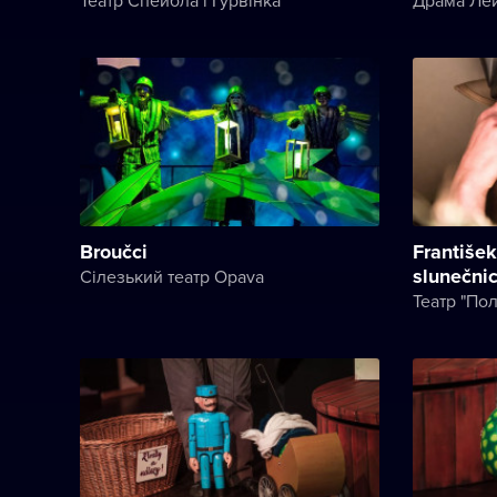
Broučci
Františe
slunečni
Сілезький театр Opava
Театр "По