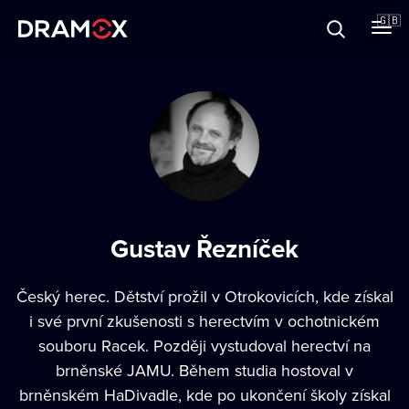
About
🇬🇧
Vouchers
Register
Gustav Řezníček
Český herec. Dětství prožil v Otrokovicích, kde získal
i své první zkušenosti s herectvím v ochotnickém
souboru Racek. Později vystudoval herectví na
brněnské JAMU. Během studia hostoval v
brněnském HaDivadle, kde po ukončení školy získal