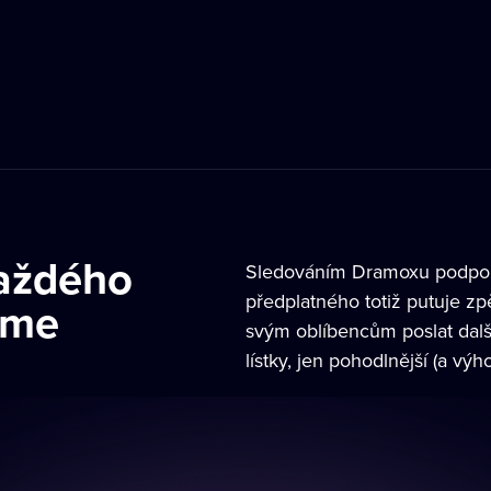
každého
Sledováním Dramoxu podporu
předplatného totiž putuje z
áme
svým oblíbencům poslat další 
lístky, jen pohodlnější (a výho