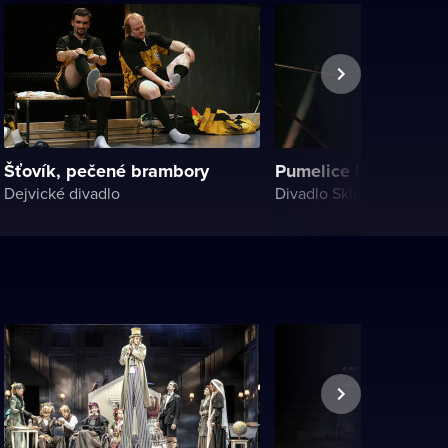
Šťovík, pečené brambory
Pumelice lesní moudr
Dejvické divadlo
Divadlo Sklep