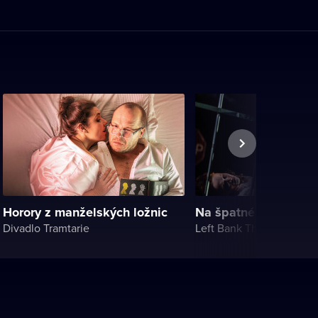
Horory z manželských ložnic
Na špatné cestě
Divadlo Tramtarie
Left Bank Theater