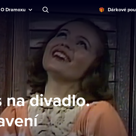
O Dramoxu
Dárkové pou
s na divadlo.
avení