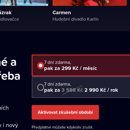
ázrak
Carmen
idlovačce
Hudební divadlo Karlín
né a
7 dní zdarma,
pak za 299 Kč / měsíc
řeba
7 dní zdarma,
pak za
3 588 Kč
2 990 Kč / rok
ních
Aktivovat zkušební období
y i nový
Předplatné můžete kdykoliv zrušit.