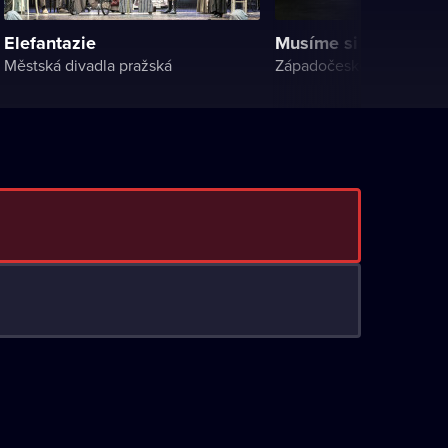
Elefantazie
Musíme si pomáhat
Městská divadla pražská
Západočeské divadlo v 