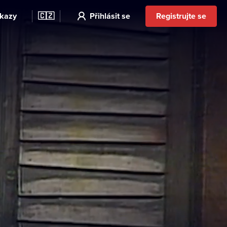
kazy
🇨🇿
Přihlásit se
Registrujte se