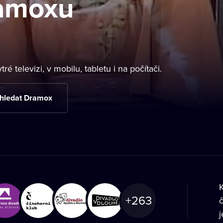
ramoxu
é televizi, v mobilu, tabletu i na počítači.
hledat Dramox
K
+
263
č