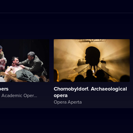
pers
Chornobyldorf. Archaeological
opera
Kyiv National Academic Operetta Theater
Opera Aperta