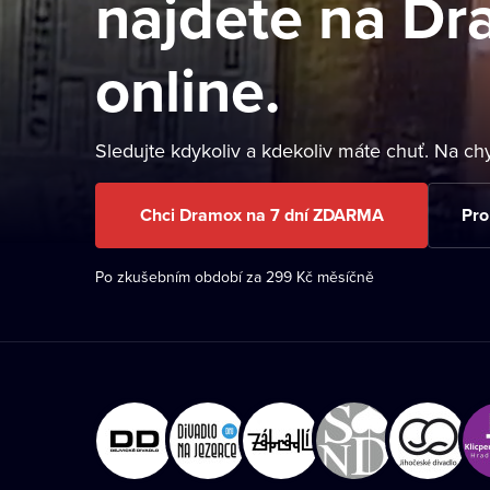
najdete na D
online.
Sledujte kdykoliv a kdekoliv máte chuť. Na chytr
Chci Dramox na 7 dní ZDARMA
Pro
Po zkušebním období za 299 Kč měsíčně