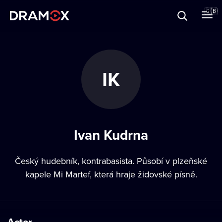
About
🇬🇧
Vouchers
IK
Register
Ivan Kudrna
Český hudebník, kontrabasista. Působí v plzeňské
kapele Mi Martef, která hraje židovské písně.
Actor