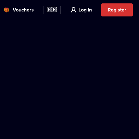
Vouchers
🇬🇧
Log In
Register