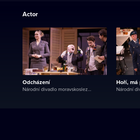
Actor
Odcházení
Hoří, má
Národní divadlo moravskoslezské