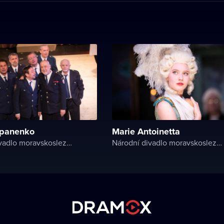
 panenko
Marie Antoinetta
Národní divadlo moravskoslezské
Národní divadlo moravskoslezské