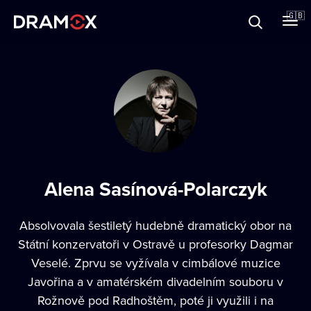
About
🇬🇧
Vouchers
Register
Alena Sasínová-Polarczyk
Absolvovala šestiletý hudebně dramatický obor na
Státní konzervatoři v Ostravě u profesorky Dagmar
Veselé. Zprvu se vyžívala v cimbálové muzice
Javořina a v amatérském divadelním souboru v
Rožnově pod Radhoštěm, poté ji využili i na