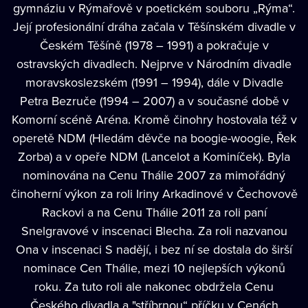
gymnáziu v Rýmařově v poetickém souboru „Rýma“.
Její profesionální dráha začala v Těšínském divadle v
Českém Těšíně (1978 – 1991) a pokračuje v
ostravských divadlech. Nejprve v Národním divadle
moravskoslezském (1991 – 1994), dále v Divadle
Petra Bezruče (1994 – 2007) a v současné době v
Komorní scéně Aréna. Kromě činohry hostovala též v
operetě NDM (Hledám děvče na boogie-woogie, Řek
Zorba) a v opeře NDM (Lancelot a Kominíček). Byla
nominována na Cenu Thálie 2007 za mimořádný
činoherní výkon za roli Iriny Arkadinové v Čechovově
Rackovi a na Cenu Thálie 2011 za roli paní
Snelgravové v inscenaci Blecha. Za roli nazvanou
Ona v inscenaci S nadějí, i bez ní se dostala do širší
nominace Cen Thálie, mezi 10 nejlepších výkonů
roku. Za tuto roli ale nakonec obdržela Cenu
Českého divadla a "stříbrnou“ příčku v Cenách