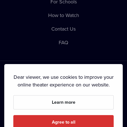
For Schools
How to Watch
Contact Us
FAQ
Dear viewer, we use cookies to improve your
online theater experience on our website.
Terms & Conditions
•
Privacy Policy
•
Cookie Policy
•
Copyright
•
Broadcasting
Learn more
Since September 2024, Dramox s.r.o. is owned by the
Livesport Foundation.
Agree to all