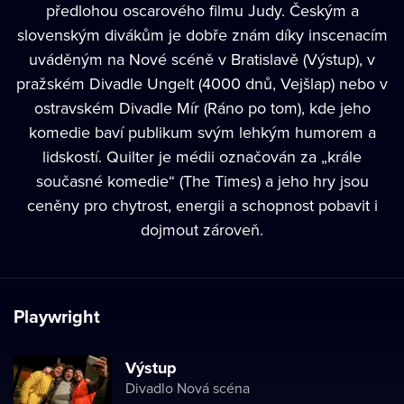
předlohou oscarového filmu Judy. Českým a
slovenským divákům je dobře znám díky inscenacím
uváděným na Nové scéně v Bratislavě (Výstup), v
pražském Divadle Ungelt (4000 dnů, Vejšlap) nebo v
ostravském Divadle Mír (Ráno po tom), kde jeho
komedie baví publikum svým lehkým humorem a
lidskostí. Quilter je médii označován za „krále
současné komedie“ (The Times) a jeho hry jsou
ceněny pro chytrost, energii a schopnost pobavit i
dojmout zároveň.
Playwright
Výstup
Divadlo Nová scéna