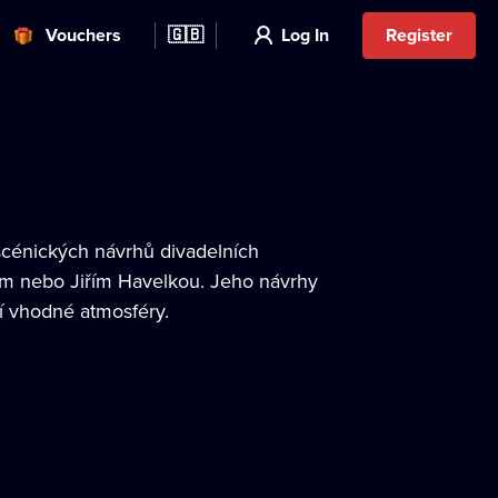
Vouchers
🇬🇧
Log In
Register
scénických návrhů divadelních
em nebo Jiřím Havelkou. Jeho návrhy
ní vhodné atmosféry.