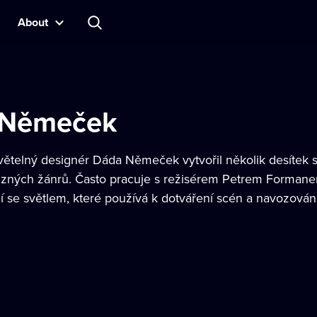
About
 Němeček
větelný designér Dáda Němeček vytvořil několik desítek 
ůzných žánrů. Často pracuje s režisérem Petrem Forman
ací se světlem, které používá k dotváření scén a navozová