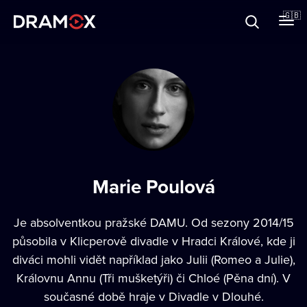
About
🇬🇧
Vouchers
Register
Marie Poulová
Je absolventkou pražské DAMU. Od sezony 2014/15
působila v Klicperově divadle v Hradci Králové, kde ji
diváci mohli vidět například jako Julii (Romeo a Julie),
Královnu Annu (Tři mušketýři) či Chloé (Pěna dní). V
současné době hraje v Divadle v Dlouhé.