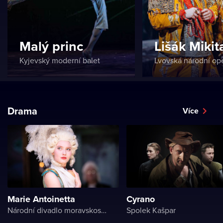
Malý princ
Lišák Mikit
Kyjevský moderní balet
Lvovská národní ope
Drama
Více
Marie Antoinetta
Cyrano
Národní divadlo moravskoslezské
Spolek Kašpar