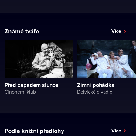
Známé tváře
Více
Před západem slunce
Zimní pohádka
Činoherní klub
Dejvické divadlo
Podle knižní předlohy
Více