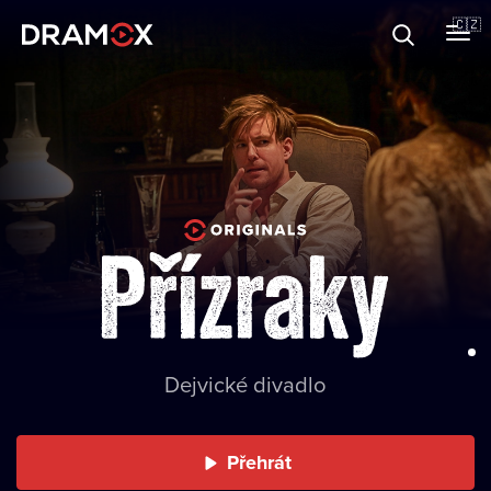
O Dramoxu
🇨🇿
Dárkové poukazy
Registrujte se
Divadlo Mír
Přehrát