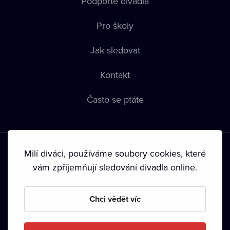
Podpořte divadla
Pro školy
Jak sledovat
Kontakt
Často se ptáte
Milí diváci, používáme soubory cookies, které
vám zpříjemňují sledování divadla online.
Podmínky používání
•
Ochrana soukromí
•
Zásady používání
Chci vědět víc
Cookies
•
Autorská práva
•
Vysílání
Od září 2024 Dramox s.r.o. vlastní Nadace Livesport.