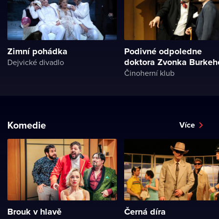
Zimní pohádka
Podivné odpoledne
doktora Zvonka Burkeh
Dejvické divadlo
Činoherní klub
Komedie
Více
Brouk v hlavě
Černá díra