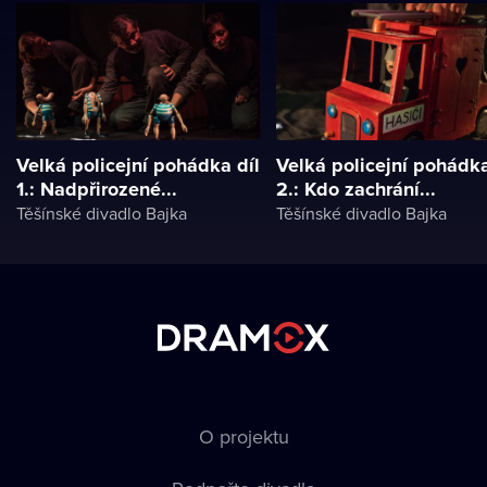
Velká policejní pohádka díl
Velká policejní pohádka
1.: Nadpřirozené...
2.: Kdo zachrání...
Těšínské divadlo Bajka
Těšínské divadlo Bajka
O projektu