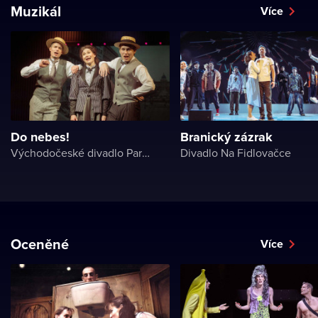
Muzikál
Více
Do nebes!
Branický zázrak
Východočeské divadlo Pardubice
Divadlo Na Fidlovačce
Oceněné
Více