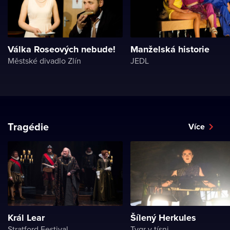
Válka Roseových nebude!
Manželská historie
Městské divadlo Zlín
JEDL
Tragédie
Více
Král Lear
Šílený Herkules
Stratford Festival
Tygr v tísni