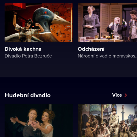
Divoká kachna
Odcházení
Divadlo Petra Bezruče
Národní divadlo 
Hudební divadlo
Více