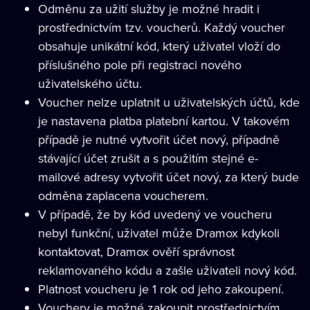
Odměnu za užití služby je možné hradit i
prostřednictvím tzv. voucherů. Každý voucher
obsahuje unikátní kód, který uživatel vloží do
příslušného pole při registraci nového
uživatelského účtu.
Voucher nelze uplatnit u uživatelských účtů, kde
je nastavena platba platební kartou. V takovém
případě je nutné vytvořit účet nový, případně
stávající účet zrušit a s použitím stejné e-
mailové adresy vytvořit účet nový, za který bude
odměna zaplacena voucherem.
V případě, že by kód uvedený ve voucheru
nebyl funkční, uživatel může Dramox kdykoli
kontaktovat, Dramox ověří správnost
reklamovaného kódu a zašle uživateli nový kód.
Platnost voucheru je 1 rok od jeho zakoupení.
Vouchery je možné zakoupit prostřednictvím