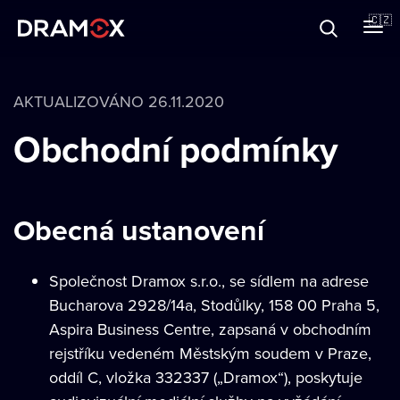
O Dramoxu
🇨🇿
Dárkové poukazy
AKTUALIZOVÁNO 26.11.2020
Obchodní podmínky
Registrujte se
Obecná ustanovení
Společnost Dramox s.r.o., se sídlem na adrese
Bucharova 2928/14a, Stodůlky, 158 00 Praha 5,
Aspira Business Centre, zapsaná v obchodním
rejstříku vedeném Městským soudem v Praze,
oddíl C, vložka 332337 („Dramox“), poskytuje