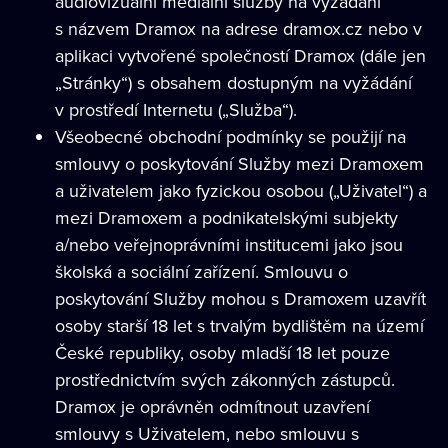
audiovizuální mediální služby na vyžádání
s názvem Dramox na adrese dramox.cz nebo v
aplikaci vytvořené společností Dramox (dále jen
„Stránky“) s obsahem dostupným na vyžádání
v prostředí Internetu („Služba“).
Všeobecné obchodní podmínky se použijí na
smlouvy o poskytování Služby mezi Dramoxem
a uživatelem jako fyzickou osobou („Uživatel“) a
mezi Dramoxem a podnikatelskými subjekty
a/nebo veřejnoprávními institucemi jako jsou
školská a sociální zařízení. Smlouvu o
poskytování Služby mohou s Dramoxem uzavřít
osoby starší 18 let s trvalým bydlištěm na území
České republiky, osoby mladší 18 let pouze
prostřednictvím svých zákonných zástupců.
Dramox je oprávněn odmítnout uzavření
smlouvy s Uživatelem, nebo smlouvu s