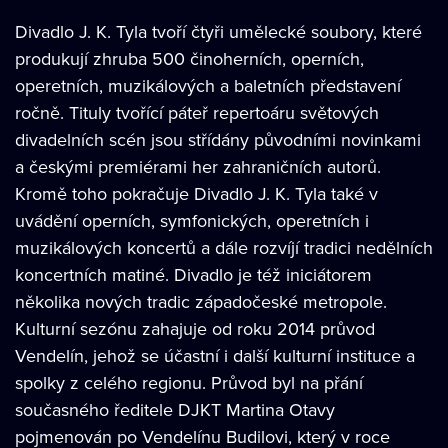
Divadlo J. K. Tyla tvoří čtyři umělecké soubory, které
produkují zhruba 500 činoherních, operních,
operetních, muzikálových a baletních představení
ročně. Tituly tvořící páteř repertoáru světových
divadelních scén jsou střídány původními novinkami
a českými premiérami her zahraničních autorů.
Kromě toho pokračuje Divadlo J. K. Tyla také v
uvádění operních, symfonických, operetních i
muzikálových koncertů a dále rozvíjí tradici nedělních
koncertních matiné. Divadlo je též iniciátorem
několika nových tradic západočeské metropole.
Kulturní sezónu zahajuje od roku 2014 průvod
Vendelín, jehož se účastní i další kulturní instituce a
spolky z celého regionu. Průvod byl na přání
současného ředitele DJKT Martina Otavy
pojmenován po Vendelínu Budilovi, který v roce