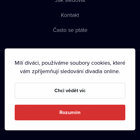
Kontakt
Často se ptáte
Milí diváci, používáme soubory cookies, které
vám zpříjemňují sledování divadla online.
Podmínky používání
•
Ochrana soukromí
•
Zásady používání
Chci vědět víc
Cookies
•
Autorská práva
•
Vysílání
Od září 2024 Dramox s.r.o. vlastní Nadace Livesport.
Rozumím
Copyright © 2020-
2026
Dramox