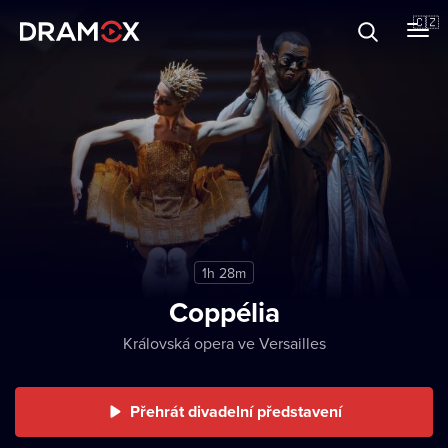
O Dramoxu
🇨🇿
Dárkové poukazy
Registrujte se
1h 28m
Coppélia
Královská opera ve Versailles
Přehrát divadelní představení