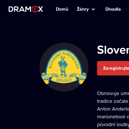
Domů
Žánry
Divadla
Slove
Zaregistrujt
Obnovuje uměle
tradice začala
Anton Anderle
marionetové d
původní loutky