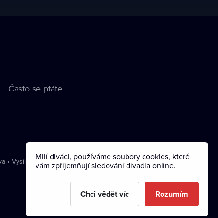
Často se ptáte
Milí diváci, používáme soubory cookies, které
va
•
Vysílání
vám zpříjemňují sledování divadla online.
Chci vědět víc
Rozumím