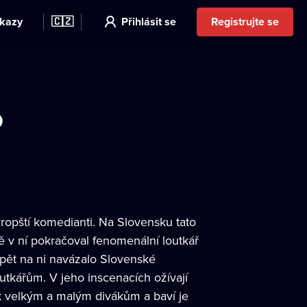
kazy
🇨🇿
Přihlásit se
Registrujte se
o
vropští komedianti. Na Slovensku tato
pě v ní pokračoval fenomenální loutkář
Opět na ni navázalo Slovenské
utkářům. V jeho inscenacích ožívají
í k velkým a malým divákům a baví je