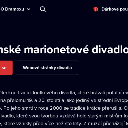
O Dramoxu
Dárkové pou
nské marionetové divadl
e se
Webové stránky divadla
ckou tradici loutkového divadla, které hrávali potulní e
 na přelomu 19. a 20. století a jako jediný ve střední Evro
. Po jeho smrti v roce 2000 se tradice krátce přerušila. 
ivadlo, které svou tvorbou vzdává hold starým mistrům lo
, které vznikly před více než sto lety. Z muzeí přicházej