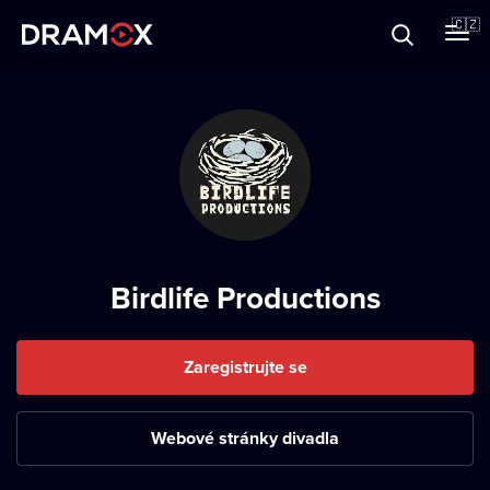
O Dramoxu
🇨🇿
Dárkové poukazy
Registrujte se
Birdlife Productions
Zaregistrujte se
Webové stránky divadla