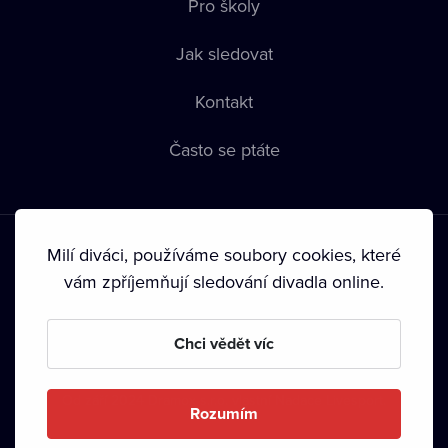
Pro školy
Jak sledovat
Kontakt
Často se ptáte
Milí diváci, používáme soubory cookies, které
vám zpříjemňují sledování divadla online.
Podmínky používání
•
Ochrana soukromí
•
Zásady používání
Chci vědět víc
Cookies
•
Autorská práva
•
Vysílání
Od září 2024 Dramox s.r.o. vlastní Nadace Livesport.
Rozumím