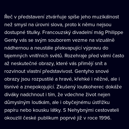
Řeč v představení ztvárňuje spíše jeho muzikálnost
než smysl na úrovni slova, proto k němu nejsou
dostupné titulky. Francouzský divadelní mág Philippe
Genty vás se svým souborem vezme na vizuálně
nádhernou a neustále překvapující výpravu do
tajemných vnitřních světů. Rozehraje před vámi často
až neskutečné obrazy, které vás přimějí snít a
rozvinout vlastní představivost. Gentyho snové
obrazy jsou rozpustilé a hravé, křehké i něžné, ale i
tísnivé a znepokojující. Zkušený loutkoherec dokáže
diváky nadchnout i tím, že vdechne život nejen
důmyslným loutkám, ale i obyčejnému ústřižku
papíru nebo kousku látky. S Nehybnými cestovateli
okouzlil české publikum poprvé již v roce 1996.