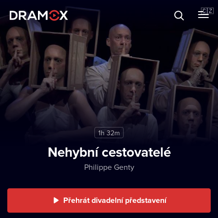
O Dramoxu
🇨🇿
Dárkové poukazy
Registrujte se
1h 32m
Nehybní cestovatelé
Philippe Genty
Přehrát divadelní představení