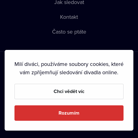
Jak sledovat
Kontakt
Často se ptáte
Milí diváci, používáme soubory cookies, které
vám zpříjemňují sledování divadla online.
Podmínky používání
•
Ochrana soukromí
•
Zásady používání
Chci vědět víc
Cookies
•
Autorská práva
•
Vysílání
Od září 2024 Dramox s.r.o. vlastní Nadace Livesport.
Rozumím
Copyright © 2020-
2026
Dramox