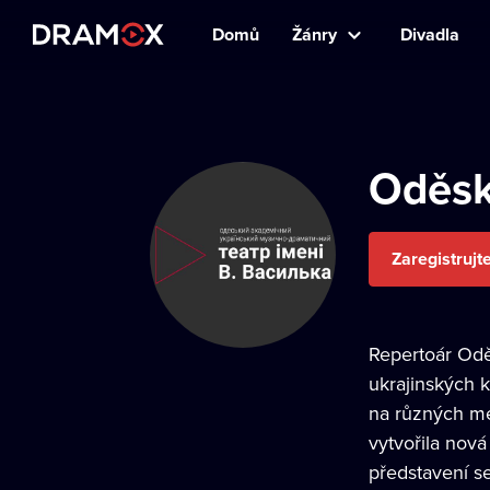
Domů
Žánry
Divadla
Oděsk
Zaregistrujt
Repertoár Odě
ukrajinských 
na různých me
vytvořila nová
představení se