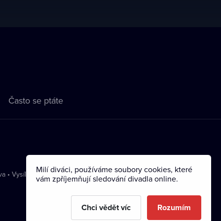
Často se ptáte
Milí diváci, používáme soubory cookies, které
va
•
Vysílání
vám zpříjemňují sledování divadla online.
Chci vědět víc
Rozumím