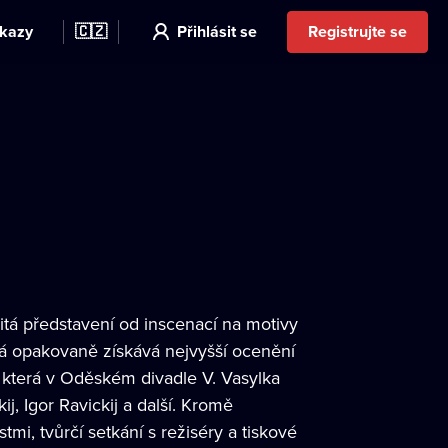
kazy
🇨🇿
Přihlásit se
Registrujte se
tá představení od inscenací na motivy
rá opakovaně získává nejvyšší ocenění
 která v Oděském divadle V. Vasylka
j, Igor Ravickij a další. Kromě
i, tvůrčí setkání s režiséry a tiskové