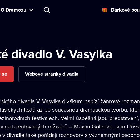
O Dramoxu
Dárkové pou
é divadlo V. Vasylka
e se
Webové stránky divadla
ského divadla V. Vasylka divákům nabízí žánrově rozmani
klasických textů až po současnou dramatickou tvorbu, kte
zinárodních festivalech. Velmi úspěšná jsou představení,
 vlna talentovaných režisérů – Maxim Golenko, Ivan Urivski
 v divadle také pořádají rozhovory s významnými osobnostm