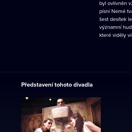
byl ovlivněn v
písní Nemé tv
šest desítek 
významní hude
které viděly v
Představení tohoto divadla