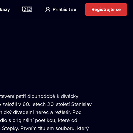
kazy
🇨🇿
Přihlásit se
Registrujte se
stavení patří dlouhodobě k divácky
ložil v 60. letech 20. století Stanislav
nický divadelní herec a režisér. Pod
lo s originální poetikou, které od
 Štepky. Prvním titulem souboru, který