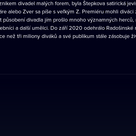
znikem divadel malých forem, byla Štepkova satirická jev
áre alebo Zver sa píše s veľkým Z. Premiéru mohli diváci
let působení divadla jím prošlo mnoho významných herců, 
bníci a další umělci. Do září 2020 odehrálo Radošinské na
íce než tři miliony diváků a své publikum stále zásobuje ž