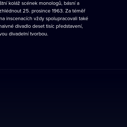
ištní koláž scének monologů, básní a
 zhlédnout 25. prosince 1963. Za téměř
na inscenacích vždy spolupracovali také
ivné divadlo deset tisíc představení,
ivou divadelní tvorbou.