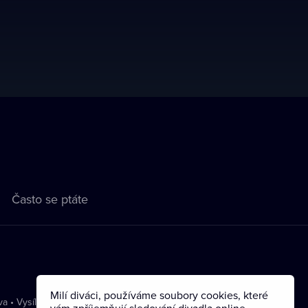
Často se ptáte
Milí diváci, používáme soubory cookies, které
va
•
Vysílání