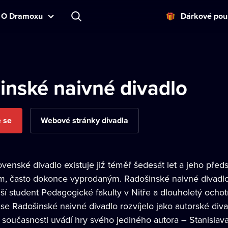
O Dramoxu
Dárkové pou
inské naivné divadlo
e se
Webové stránky divadla
venské divadlo existuje již téměř šedesát let a jeho před
, často dokonce vyprodaným. Radošinské naivné divadlo za
ší student Pedagogické fakulty v Nitře a dlouholetý ochot
e Radošinské naivné divadlo rozvíjelo jako autorské divad
 současnosti uvádí hry svého jediného autora – Stanislava