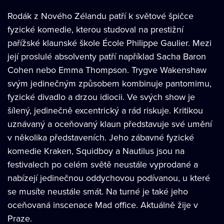
Rodák z Nového Zélandu patří k světové špičce
fyzické komedie, kterou studoval na prestižní
pařížské klaunské škole École Philippe Gaulier. Mezi
její proslulé absolventy patří například Sacha Baron
Cohen nebo Emma Thompson. Trygve Wakenshaw
svým jedinečným způsobem kombinuje pantomimu,
fyzické divadlo a drzou idiocii. Ve svých show je
šílený, jedinečně excentrický a rád riskuje. Kritikou
uznávaný a oceňovaný klaun představuje své umění
v několika představeních. Jeho zábavné fyzické
komedie Kraken, Squidboy a Nautilus jsou na
festivalech po celém světě neustále vyprodané a
nabízejí jedinečnou oddychovou podívanou, u které
se musíte neustále smát. Na turné je také jeho
oceňovaná inscenace Mad office. Aktuálně žije v
Praze.