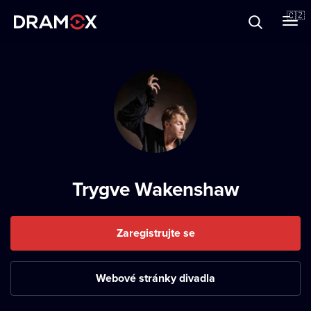
O Dramoxu
🇨🇿
Dárkové poukazy
Registrujte se
Trygve Wakenshaw
Zaregistrujte se
Webové stránky divadla