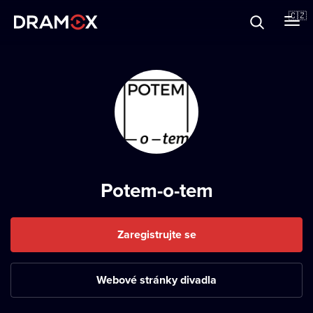
O Dramoxu
🇨🇿
Dárkové poukazy
Registrujte se
Potem-o-tem
Zaregistrujte se
Webové stránky divadla