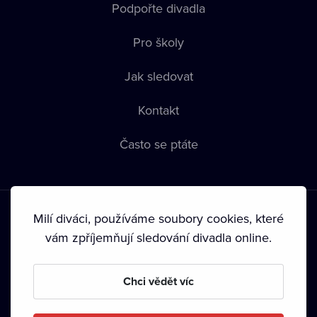
Podpořte divadla
Pro školy
Jak sledovat
Kontakt
Často se ptáte
Milí diváci, používáme soubory cookies, které
vám zpříjemňují sledování divadla online.
Podmínky používání
•
Ochrana soukromí
•
Zásady používání
Chci vědět víc
Cookies
•
Autorská práva
•
Vysílání