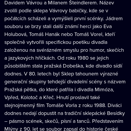
Davidem Vávrou a Milanem Šteindlerem. Název
zvolili podle sklepa Vávrovy babičky, kde se v
počátcích scházeli a vymýšleli první scénky. Jádrem
souboru se brzy stali další známí herci jako Eva
Holubová, Tomáš Hanák nebo Tomáš Vorel, kteří
společně vytvořili specifickou poetiku divadla
založenou na svérázném smyslu pro humor, skečích
a jazykových hříčkách. Od roku 1980 se jejich
působištěm stala pražská Dobeška, kde divadlo sídlí
dodnes. V 80. letech byl Sklep tahounem výrazné
generační skupiny tehdejší divadelní scény s názvem
Pražská pětka, do které patřila i divadla Mimóza,
Vpřed, Kolotoč a Křeč. Hnutí proslavil také
stejnojmenný film Tomáše Vorla z roku 1988. Diváci
dodnes nedají dopustit na tradiční sklepácké Besídky
– pásmo scének, skečů, písní a tanců. Představením
Mlýny z 90. let se soubor zapsal do historie české