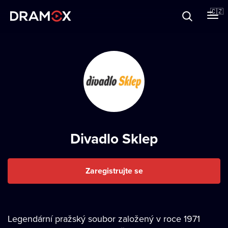
O Dramoxu
🇨🇿
Dárkové poukazy
Registrujte se
Divadlo Sklep
Zaregistrujte se
Legendární pražský soubor založený v roce 1971