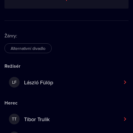
Žánry
:
Alternativní divadlo
Režisér
László Fülöp
LF
Herec
Tibor Trulik
TT