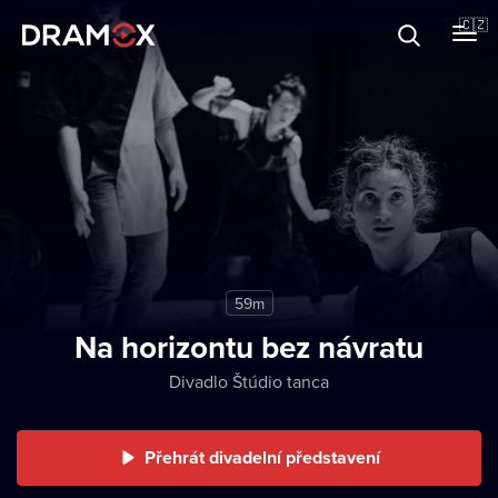
O Dramoxu
🇨🇿
Dárkové poukazy
Registrujte se
59m
Na horizontu bez návratu
Divadlo Štúdio tanca
Přehrát divadelní představení