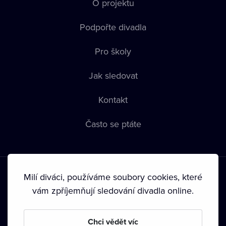
O projektu
Podpořte divadla
Pro školy
Jak sledovat
Kontakt
Často se ptáte
Milí diváci, používáme soubory cookies, které
vám zpříjemňují sledování divadla online.
Podmínky používání
•
Ochrana soukromí
•
Zásady používání
Chci vědět víc
Cookies
•
Autorská práva
•
Vysílání