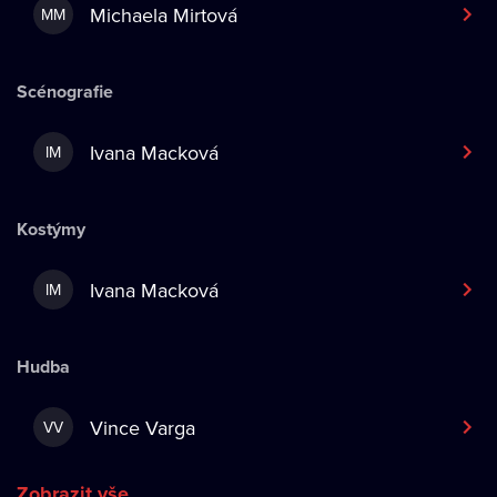
Michaela Mirtová
MM
Scénografie
Ivana Macková
IM
Kostýmy
Ivana Macková
IM
Hudba
Vince Varga
VV
Zobrazit vše