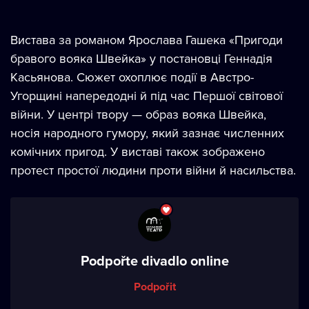
Вистава за романом Ярослава Гашека «Пригоди
бравого вояка Швейка» у постановці Геннадія
Касьянова. Сюжет охоплює події в Австро-
Угорщині напередодні й під час Першої світової
війни. У центрі твору — образ вояка Швейка,
носія народного гумору, який зазнає численних
комічних пригод. У виставі також зображено
протест простої людини проти війни й насильства.
Podpořte divadlo online
Podpořit