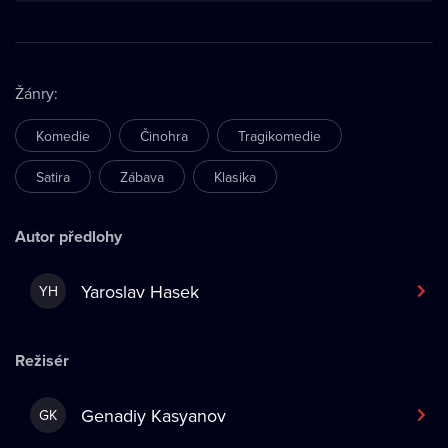
Žánry
:
Komedie
Činohra
Tragikomedie
Satira
Zábava
Klasika
Autor předlohy
Yaroslav Hasek
YH
Režisér
Genadiy Kasyanov
GK