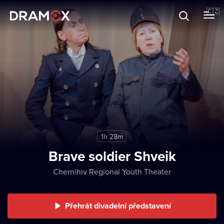
O Dramoxu
🇨🇿
Dárkové poukazy
Registrujte se
1h 28m
Brave soldier Shveik
Chernihiv Regional Youth Theater
Přehrát divadelní představení