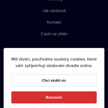
Jak sledovat
Kontakt
Často se ptáte
Milí diváci, používáme soubory cookies, které
vám zpříjemňují sledování divadla online.
Podmínky používání
•
Ochrana soukromí
•
Zásady používání
Chci vědět víc
Cookies
•
Autorská práva
•
Vysílání
Od září 2024 Dramox s.r.o. vlastní Nadace Livesport.
Rozumím
Copyright © 2020-
2026
Dramox