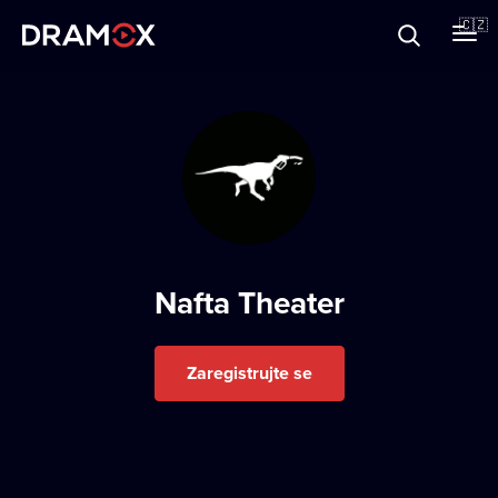
O Dramoxu
🇨🇿
Dárkové poukazy
Registrujte se
Nafta Theater
Zaregistrujte se