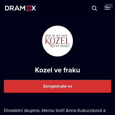
O Dramoxu
🇨🇿
Dárkové poukazy
Registrujte se
Kozel ve fraku
Zaregistrujte se
Divadelní skupina, kterou tvoří Anna Kukuczková a