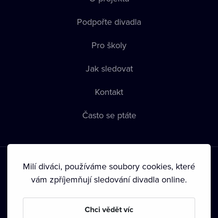
Podpořte divadla
Pro školy
Jak sledovat
Kontakt
Často se ptáte
Milí diváci, používáme soubory cookies, které
vám zpříjemňují sledování divadla online.
Podmínky používání
•
Ochrana soukromí
•
Zásady používání
Chci vědět víc
Cookies
•
Autorská práva
•
Vysílání