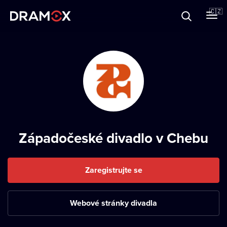
O Dramoxu
🇨🇿
Dárkové poukazy
Registrujte se
Západočeské divadlo v Chebu
Zaregistrujte se
Webové stránky divadla