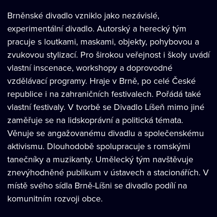
Brněnské divadlo vzniklo jako nezávislé,
experimentální divadlo. Autorský a herecký tým
pracuje s loutkami, maskami, objekty, pohybovou a
zvukovou stylizací. Pro širokou veřejnost i školy uvádí
vlastní inscenace, workshopy a doprovodné
vzdělávací programy. Hraje v Brně, po celé České
republice i na zahraničních festivalech. Pořádá také
vlastní festivaly. V tvorbě se Divadlo Líšeň mimo jiné
zaměřuje se na lidskoprávní a politická témata.
Věnuje se angažovanému divadlu a společenskému
aktivismu. Dlouhodobě spolupracuje s romskými
tanečníky a muzikanty. Umělecký tým navštěvuje
znevýhodněné publikum v ústavech a stacionářích. V
místě svého sídla Brně-Líšni se divadlo podílí na
komunitním rozvoji obce.