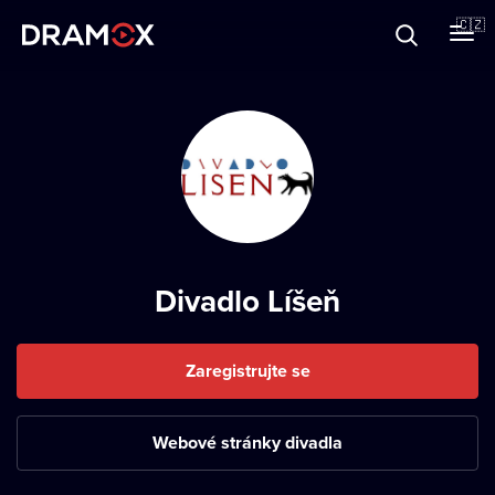
O Dramoxu
🇨🇿
Dárkové poukazy
Registrujte se
Divadlo Líšeň
Zaregistrujte se
Webové stránky divadla