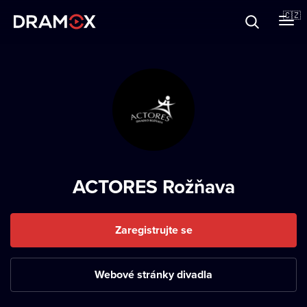
O Dramoxu
🇨🇿
Dárkové poukazy
Registrujte se
ACTORES Rožňava
Zaregistrujte se
Webové stránky divadla