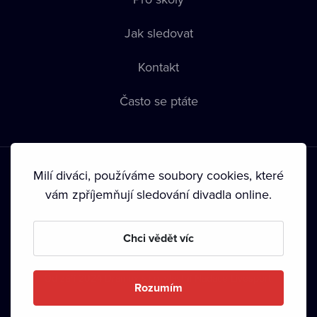
Jak sledovat
Kontakt
Často se ptáte
Milí diváci, používáme soubory cookies, které
vám zpříjemňují sledování divadla online.
Podmínky používání
•
Ochrana soukromí
•
Zásady používání
Chci vědět víc
Cookies
•
Autorská práva
•
Vysílání
Od září 2024 Dramox s.r.o. vlastní Nadace Livesport.
Rozumím