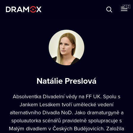
O Dramoxu
🇨🇿
Dárkové poukazy
Registrujte se
Natálie Preslová
Absolventka Divadelní vědy na FF UK. Spolu s
Jankem Lesákem tvoří umělecké vedení
alternativního Divadla NoD. Jako dramaturgyně a
spoluautorka scénářů pravidelně spolupracuje s
Malým divadlem v Českých Budějovicích. Založila