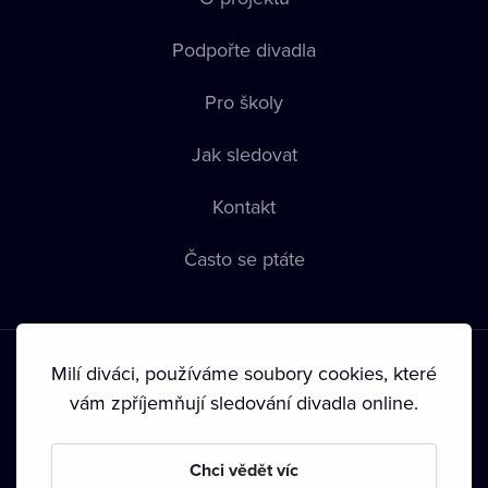
Podpořte divadla
Pro školy
Jak sledovat
Kontakt
Často se ptáte
Milí diváci, používáme soubory cookies, které
vám zpříjemňují sledování divadla online.
Podmínky používání
•
Ochrana soukromí
•
Zásady používání
Chci vědět víc
Cookies
•
Autorská práva
•
Vysílání