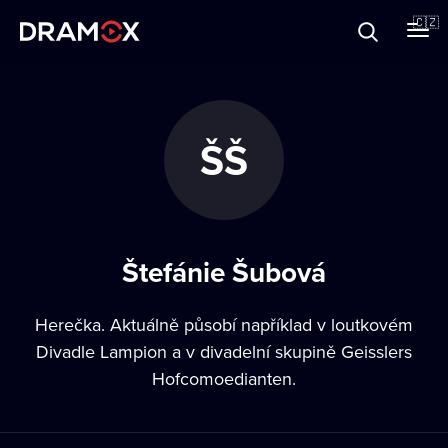
O Dramoxu
🇨🇿
Dárkové poukazy
ŠŠ
Registrujte se
Štefánie Šubová
Herečka. Aktuálně působí například v loutkovém
Divadle Lampion a v divadelní skupině Geisslers
Hofcomoedianten.