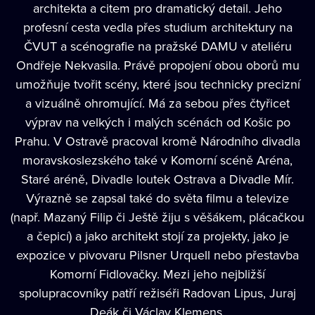
architekta a citem pro dramatický detail. Jeho
profesní cesta vedla přes studium architektury na
ČVUT a scénografie na pražské DAMU v ateliéru
Ondřeje Nekvasila. Právě propojení obou oborů mu
umožňuje tvořit scény, které jsou technicky precizní
a vizuálně ohromující. Má za sebou přes čtyřicet
výprav na velkých i malých scénách od Košic po
Prahu. V Ostravě pracoval kromě Národního divadla
moravskoslezského také v Komorní scéně Aréna,
Staré aréně, Divadle loutek Ostrava a Divadle Mír.
Výrazně se zapsal také do světa filmu a televize
(např. Mazaný Filip či Ještě žiju s věšákem, plácačkou
a čepicí) a jako architekt stojí za projekty, jako je
expozice v pivovaru Pilsner Urquell nebo přestavba
Komorní Fidlovačky. Mezi jeho nejbližší
spolupracovníky patří režiséři Radovan Lipus, Juraj
Deák či Václav Klemens.