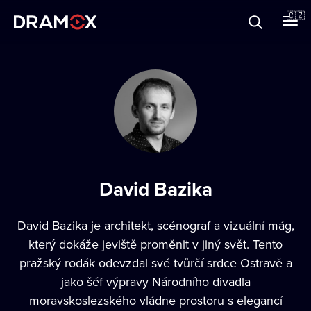
O Dramoxu
🇨🇿
Dárkové poukazy
Registrujte se
David Bazika
David Bazika je architekt, scénograf a vizuální mág,
který dokáže jeviště proměnit v jiný svět. Tento
pražský rodák odevzdal své tvůrčí srdce Ostravě a
jako šéf výpravy Národního divadla
moravskoslezského vládne prostoru s elegancí