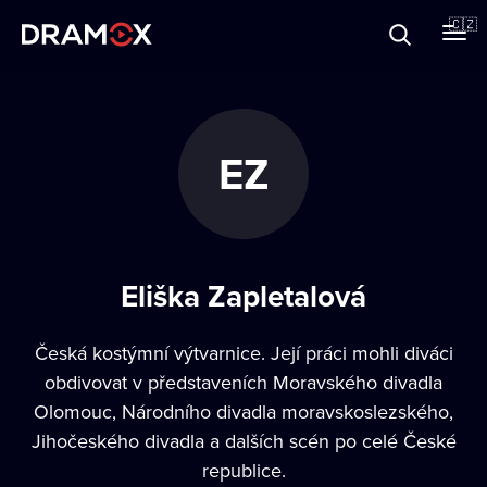
O Dramoxu
🇨🇿
Dárkové poukazy
EZ
Registrujte se
Eliška Zapletalová
Česká kostýmní výtvarnice. Její práci mohli diváci
obdivovat v představeních Moravského divadla
Olomouc, Národního divadla moravskoslezského,
Jihočeského divadla a dalších scén po celé České
republice.