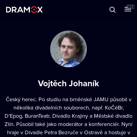
O Dramoxu
🇨🇿
Dárkové poukazy
Registrujte se
Vojtěch Johaník
Český herec. Po studiu na brněnské JAMU působil v
několika divadelních souborech, např. KoČéBr,
D'Epog, BuranTeatr, Divadlo Krajiny a Městské divadlo
Zlín. Působil také jako moderátor a konferenciér. Nyní
hraje v Divadle Petra Bezruče v Ostravě a hostuje v