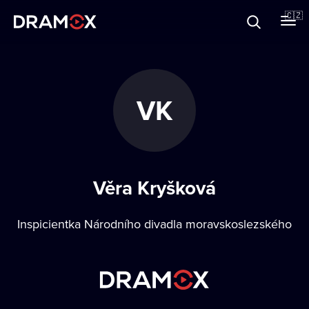
O Dramoxu
🇨🇿
Dárkové poukazy
VK
Registrujte se
Věra Kryšková
Inspicientka Národního divadla moravskoslezského