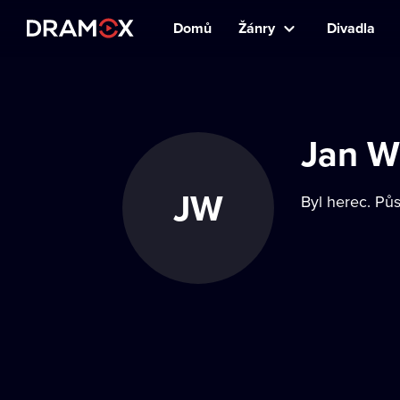
Domů
Žánry
Divadla
Jan W
JW
Byl herec. Pů