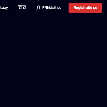
kazy
🇨🇿
Přihlásit se
Registrujte se