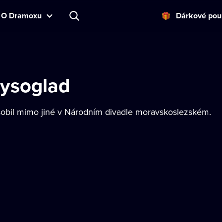
O Dramoxu
Dárkové pou
ysoglad
sobil mimo jiné v Národním divadle moravskoslezském.