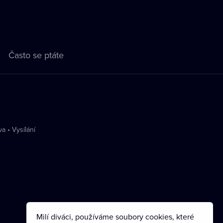
Často se ptáte
va
•
Vysílání
Milí diváci, používáme soubory cookies, které