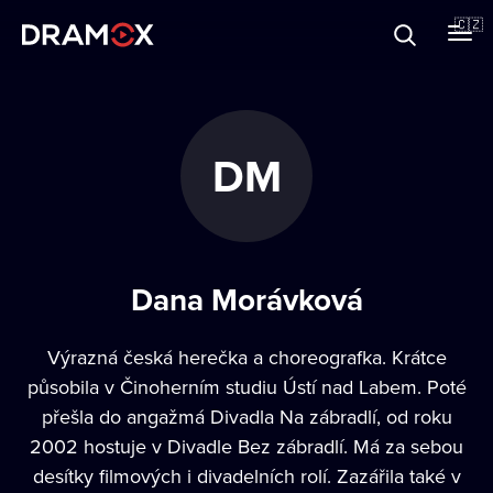
O Dramoxu
🇨🇿
Dárkové poukazy
DM
Registrujte se
Dana Morávková
Výrazná česká herečka a choreografka. Krátce
působila v Činoherním studiu Ústí nad Labem. Poté
přešla do angažmá Divadla Na zábradlí, od roku
2002 hostuje v Divadle Bez zábradlí. Má za sebou
desítky filmových i divadelních rolí. Zazářila také v