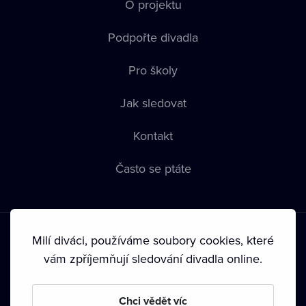
O projektu
Podpořte divadla
Pro školy
Jak sledovat
Kontakt
Často se ptáte
Milí diváci, používáme soubory cookies, které
vám zpříjemňují sledování divadla online.
Podmínky používání
•
Ochrana soukromí
•
Zásady používání
Chci vědět víc
Cookies
•
Autorská práva
•
Vysílání