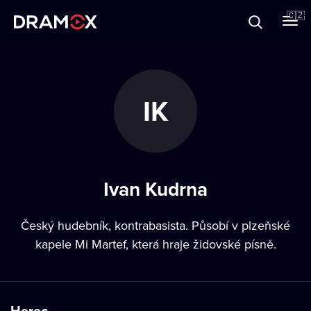
O Dramoxu
🇨🇿
Dárkové poukazy
IK
Registrujte se
Ivan Kudrna
Český hudebník, kontrabasista. Působí v plzeňské
kapele Mi Martef, která hraje židovské písně.
Herec