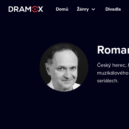
Domů
Žánry
Divadla
Roman
Český herec, 
muzikálového s
seriálech.