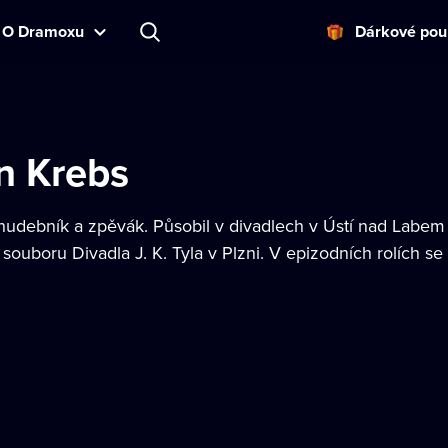
O Dramoxu
Dárkové pou
 Krebs
hudebník a zpěvák. Působil v divadlech v Ústí nad Labem 
ouboru Divadla J. K. Tyla v Plzni. V epizodních rolích se o