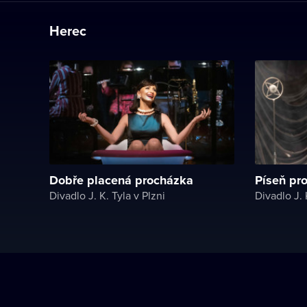
Herec
Dobře placená procházka
Píseň pr
Divadlo J. K. Tyla v Plzni
Divadlo J. 