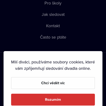
Pro školy
Jak sledovat
Kontakt
Často se ptáte
Milí diváci, používáme soubory cookies, které
vám zpříjemňují sledování divadla online.
Podmínky používání
•
Ochrana soukromí
•
Zásady používání
Chci vědět víc
Cookies
•
Autorská práva
•
Vysílání
Od září 2024 Dramox s.r.o. vlastní Nadace Livesport.
Rozumím