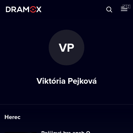
O Dramoxu
🇨🇿
Dárkové poukazy
VP
Registrujte se
Viktória Pejková
Herec