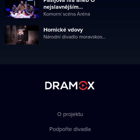
Pašijová hra aneb O
nejslavnějším...
Komorní scéna Aréna
Hornické vdovy
Národní divadlo moravskoslezské
O projektu
Podpořte divadla