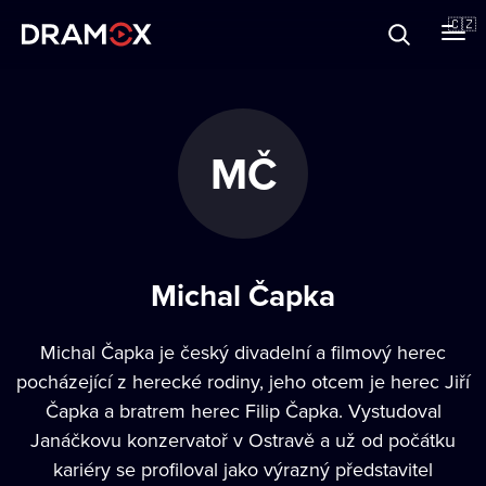
O Dramoxu
🇨🇿
Dárkové poukazy
MČ
Registrujte se
Michal Čapka
Michal Čapka je český divadelní a filmový herec
pocházející z herecké rodiny, jeho otcem je herec Jiří
Čapka a bratrem herec Filip Čapka. Vystudoval
Janáčkovu konzervatoř v Ostravě a už od počátku
kariéry se profiloval jako výrazný představitel