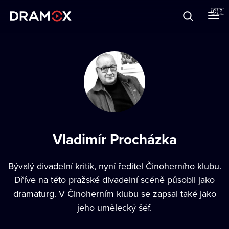
O Dramoxu
🇨🇿
Dárkové poukazy
Registrujte se
Vladimír Procházka
Bývalý divadelní kritik, nyní ředitel Činoherního klubu.
Dříve na této pražské divadelní scéně působil jako
dramaturg. V Činoherním klubu se zapsal také jako
jeho umělecký šéf.