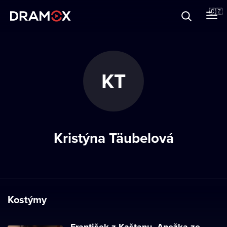
O Dramoxu
🇨🇿
Dárkové poukazy
KT
Registrujte se
Kristýna Täubelová
Kostýmy