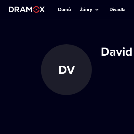
Domů
Žánry
Divadla
David
DV