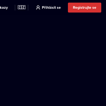
kazy
🇨🇿
Přihlásit se
Registrujte se