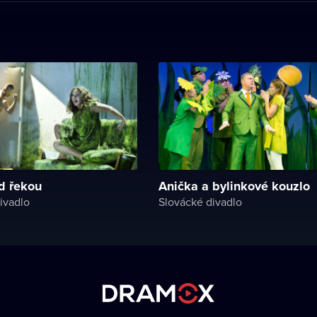
d řekou
Anička a bylinkové kouzlo
ivadlo
Slovácké divadlo