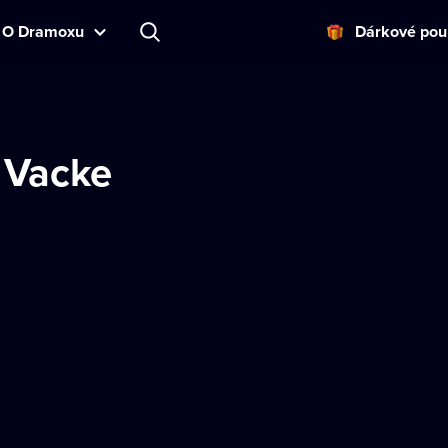
O Dramoxu
Dárkové pou
 Vacke