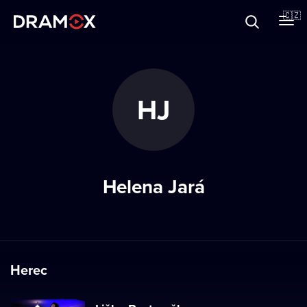
O Dramoxu
🇨🇿
Dárkové poukazy
HJ
Registrujte se
Helena Jará
Herec