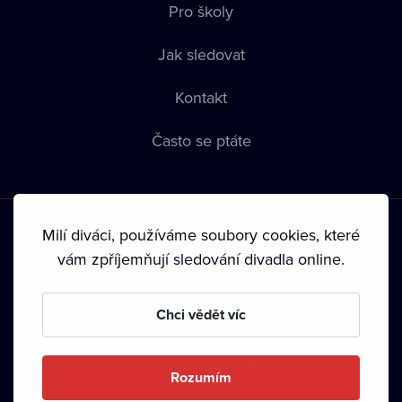
Pro školy
Jak sledovat
Kontakt
Často se ptáte
Milí diváci, používáme soubory cookies, které
vám zpříjemňují sledování divadla online.
Podmínky používání
•
Ochrana soukromí
•
Zásady používání
Chci vědět víc
Cookies
•
Autorská práva
•
Vysílání
Od září 2024 Dramox s.r.o. vlastní Nadace Livesport.
Rozumím