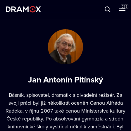
O Dramoxu
🇨🇿
Dárkové poukazy
Registrujte se
Jan Antonín Pitínský
Básník, spisovatel, dramatik a divadelní režisér. Za
svoji práci byl již několikrát oceněn Cenou Alfréda
Radoka, v říjnu 2007 také cenou Ministerstva kultury
České republiky. Po absolvování gymnázia a střední
knihovnické školy vystřídal několik zaměstnání. Byl