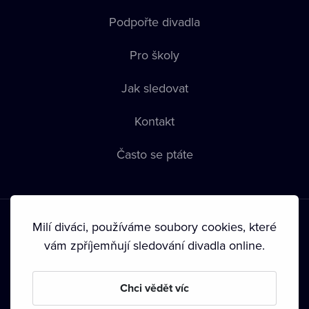
Podpořte divadla
Pro školy
Jak sledovat
Kontakt
Často se ptáte
Milí diváci, používáme soubory cookies, které
vám zpříjemňují sledování divadla online.
Podmínky používání
•
Ochrana soukromí
•
Zásady používání
Chci vědět víc
Cookies
•
Autorská práva
•
Vysílání