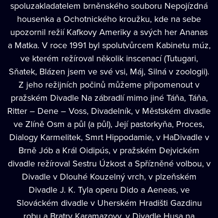
spoluzakladatelem brněnského souboru Nepojízdná
housenka a Ochotnického kroužku, kde na sebe
upozornil režií Kafkovy Ameriky a svých her Ananas
a Matka. V roce 1991 byl spolutvůrcem Kabinetu múz,
ve kterém režíroval několik inscenací (Tutugari,
Sňatek, Blázen jsem ve své vsi, Máj, Silná v zoologii).
Z jeho režijních počinů můžeme připomenout v
pražském Divadle Na zábradlí mimo jiné Táňa, Táňa,
Ritter – Dene – Voss, Divadelník, v Městském divadle
ve Zlíně Osm a půl (a půl), Její pastorkyňa, Proces,
Dialogy Karmelitek, Smrt Hippodamie, v HaDivadle v
Brně Jób a Král Oidipús, v pražském Dejvickém
divadle režíroval Sestru Úzkost a Spřízněné volbou, v
Divadle v Dlouhé Kouzelný vrch, v plzeňském
Divadle J. K. Tyla operu Dido a Aeneas, ve
Slováckém divadle v Uherském Hradišti Gazdinu
robu a Bratry Karamazovy, v Divadle Husa na